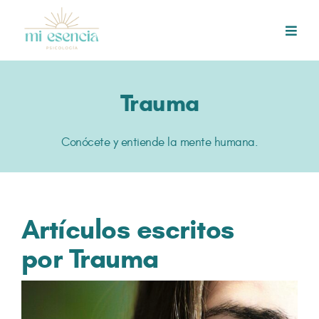
Skip
to
Toggl
content
Navig
INICIO
Trauma
PSICOTERAPIA ONLINE
Conócete y entiende la mente humana.
CONÓCENOS
Artículos escritos
BLOG
por Trauma
CONTACTO