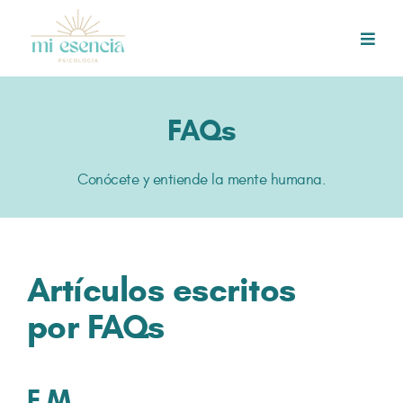
Skip
to
Toggl
content
Navig
INICIO
FAQs
PSICOTERAPIA ONLINE
Conócete y entiende la mente humana.
CONÓCENOS
Artículos escritos
BLOG
por FAQs
CONTACTO
F.M.